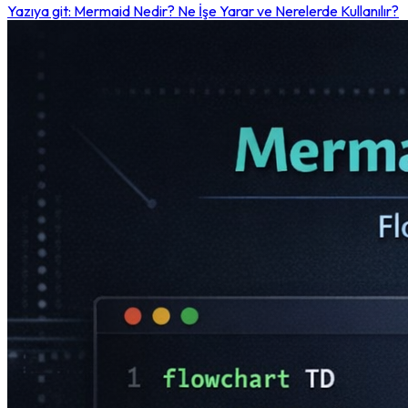
Yazıya git: Mermaid Nedir? Ne İşe Yarar ve Nerelerde Kullanılır?