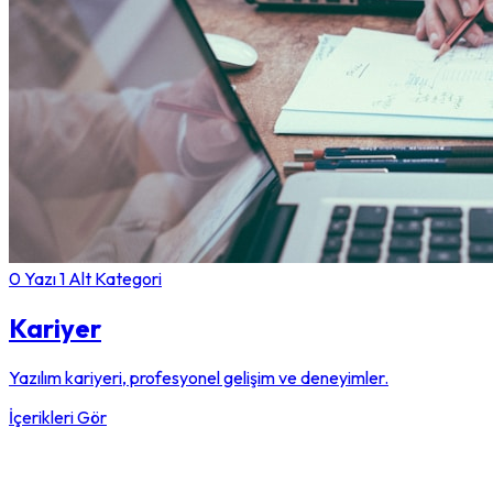
0 Yazı
1 Alt Kategori
Kariyer
Yazılım kariyeri, profesyonel gelişim ve deneyimler.
İçerikleri Gör