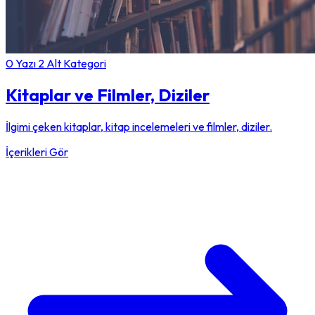
0 Yazı
2 Alt Kategori
Kitaplar ve Filmler, Diziler
İlgimi çeken kitaplar, kitap incelemeleri ve filmler, diziler.
İçerikleri Gör